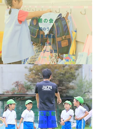
朝の会
朝のうた
出欠席確認
お当番
リーダー活動
主な活動
お絵描き 制作