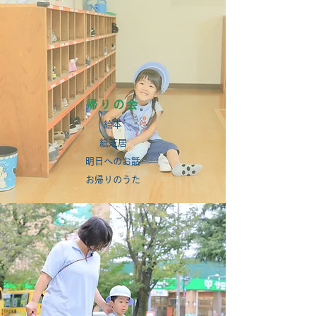
帰りの会
絵本
紙芝居
明日へのお話
​お帰りのうた