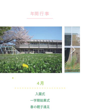
​年間行事
​４月
入園式
一学期始業式
春の親子遠足