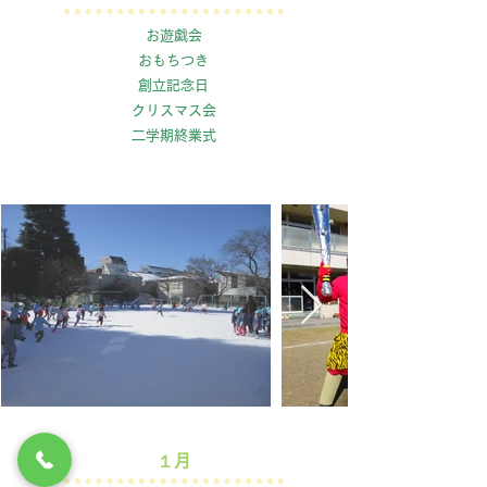
お遊戯会
おもちつき
創立記念日
クリスマス会
二学期終業式
１月