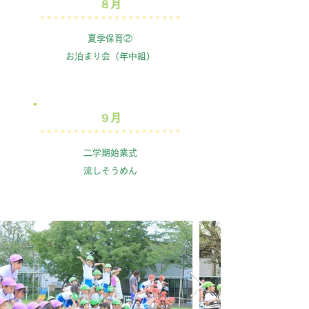
​８月
夏季保育②
お泊まり会（年中組）
​９月
二学期始業式
​流しそうめん