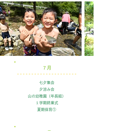
​７月
七夕集会
夕涼み会
山の幼稚園（年長組）
１学期終業式
​夏期保育①