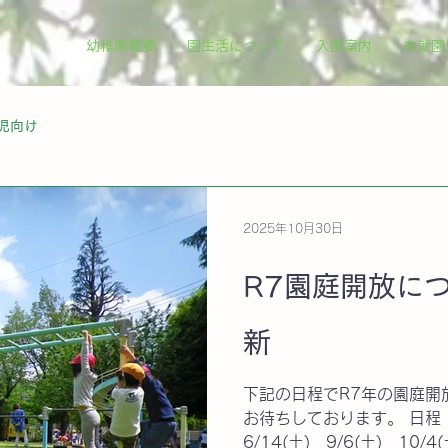
幼稚園概要
園生活について
入園案内
未就園
児向け
2025年10月30日
R7園庭開放につ
新
下記の日程でR7年の園庭開
お待ちしております。 日程 4/5(土) 5/17(土)
6/14(土) 9/6(土) 1