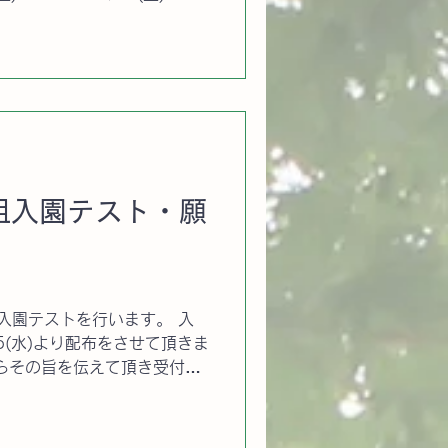
) ※以降の日程は随時こちらで
さい。 時間 10：00～
は中止となります 未就園
遊びを通して本園の伸びやか
未就園児クラス（ひよこルー
いただけます。 R7年度ひよ
から ※インフルエンザやコ
により中止や内容の変更があ
組入園テスト・願
ださい。 【ご注意】体調の
します。 ◆持ち物：水分補
子やおもちゃのお持ち込みは
組の入園テストを行います。 入
5(水)より配布をさせて頂きま
らその旨を伝えて頂き受付に
度2歳児クラスご希望の方の願
ります。詳細は後日公開予