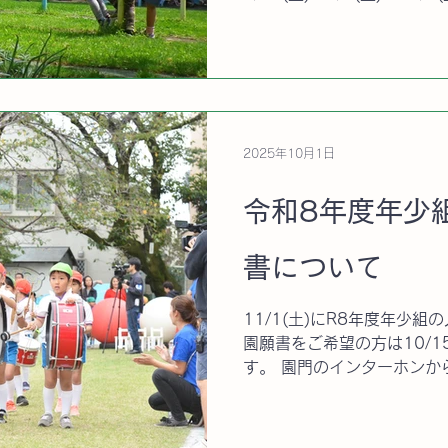
12/13(土) 1/24(土
公開いたします。お待ちくだ
12：00 ◎雨天の場合
児の方に広い園庭を開放し
な環境をご体感ください。 
ム）への入会を問わずご参加
2025年10月1日
こルームのお知らせはこちら
ロナウイルス等の感染状況
令和8年度年少
る場合があります。ご注意く
悪い方はご遠慮をお願いいた
給ができるもの ※お菓
書について
ご遠慮ください。
11/1(土)にR8年度年少
園願書をご希望の方は10/1
す。 園門のインターホンか
お越しください。 ※R8年
書配布は11月中旬からにな
定...