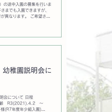
ス）の途中入園の募集を行いま
子さまでも入園できますが、
が異なります。 ご希望され
を頂き、テスト日前日までに
す。 電話受付： 03-
 幼稚園説明会に
説明会について 日程
齢 R3(2021).4.2 ～
お子様(R7年度年少組入園)