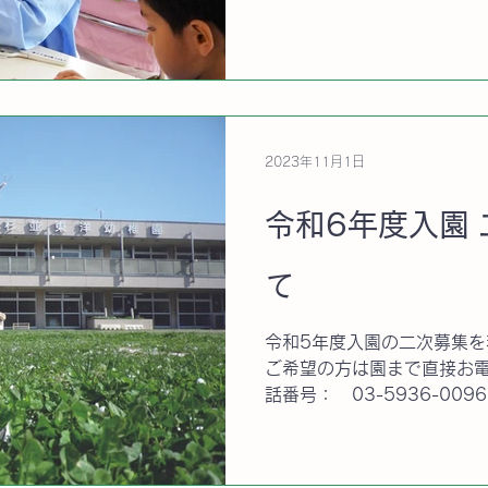
R4(2022).4.2 ～ R5(
年度年つぼみ組入園)...
2023年11月1日
令和6年度入園
て
令和5年度入園の二次募集
ご希望の方は園まで直接お電
話番号： 03-5936-0096