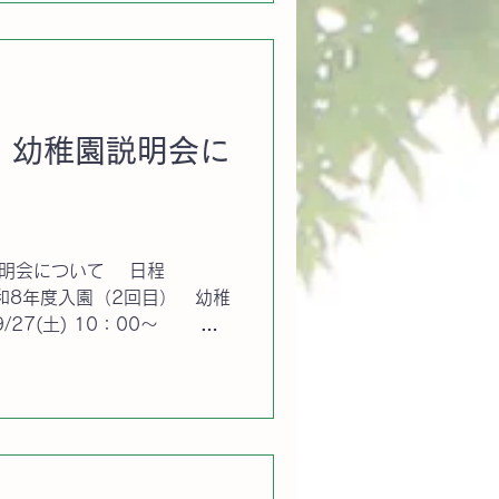
 幼稚園説明会に
説明会について 日程
0：00～ 対
～ R5(2023).4.1生まれの