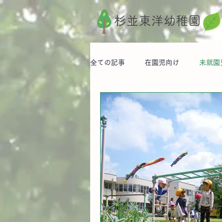
杉並東洋幼稚園
全ての記事
在園児向け
未就園