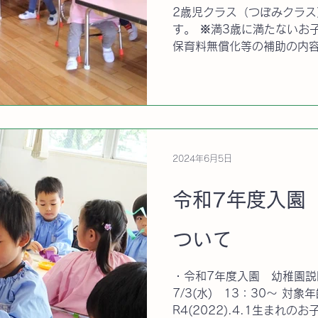
2歳児クラス（つぼみクラ
す。 ※満3歳に満たないお
保育料無償化等の補助の内容
る方はテストまでにお電話
願書等のご購入をお願いしま
5936-0096...
2024年6月5日
令和7年度入園
ついて
・令和7年度入園 幼稚園
7/3(水) 13：30～ 対象年
R4(2022).4.1生まれの