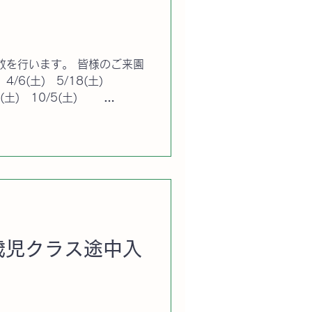
放を行います。 皆様のご来園
/7(土) 10/5(土)
1/25(土) 3/29(土)←※追加
2歳児クラス途中入