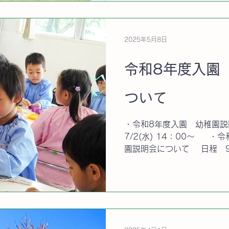
2025年5月8日
令和8年度入園
ついて
・令和8年度入園 幼稚園
7/2(水) 14：00～ ・令和8年度入園（2回目） 幼稚
園説明会について 日程 9/27(土) 1
象年齢 R4(2022).4.2 
お子様(R...