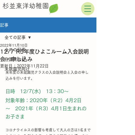
杉並東洋幼稚園
記事
全ての記事
2022年11月10日
全ての記事
12/7 R5年度ひよこルーム入会説明
会・申し込み
在園児向け
更新日：
2022年11月22日
未就園児向け
来年度の未就園児クラスの入会説明会と入会の申し
込みを行います。
日時　12/7(水)　13：30～
対象年齢：2020年（Ｒ2）4月2日　
～　2021年（Ｒ3）4月1日生まれの
お子さま
コロナウイルスの影響も考慮して大人の方は1名まで