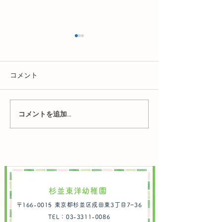
R8年ひよこル
らせ
コメント
「ひよこルーム」
りました！ これ
一体型から、今年
コメントを追加…
R8年度 2歳児クラス途中
離型の2歳児クラ
タートします。 
入園のお知らせ ※7/13
幼稚園で先生やお
更新
しく過ごしながら
園生活に親しんで
う♪ ◆概要 対象
杉並東洋幼稚園
３年４月２日～２
〒166-0015 東京都杉並区成田東3丁目7−36
月１日生まれのお
TEL：03-3311-0086
日 令和８年5月