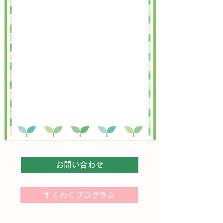
10月／毎週木曜日
10：30 定員 
（入会の空きを随
お問い合わせ
すくわくプログラム