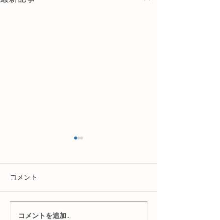
R8年ひよこル
らせ
コメント
「ひよこルーム」
りました！ これ
一体型から、今年
コメントを追加…