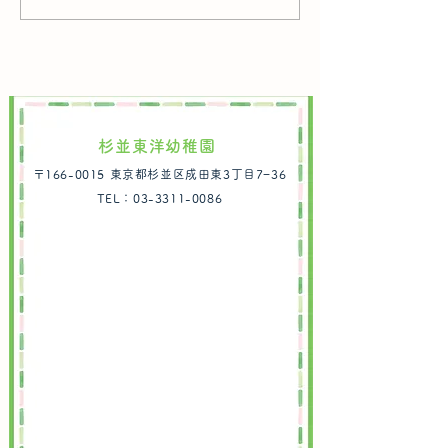
R8年度 2歳児クラス途中
離型の2歳児クラ
タートします。 
入園のお知らせ ※7/13
幼稚園で先生やお
更新
しく過ごしながら
園生活に親しんで
う♪ ◆概要 対象
杉並東洋幼稚園
３年４月２日～２
〒166-0015 東京都杉並区成田東3丁目7−36
月１日生まれのお
TEL：03-3311-0086
日 令和８年5月
10月／毎週木曜日
10：30 定員 
（入会の空きを随