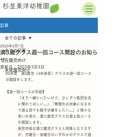
杉並東洋幼稚園
記事
全ての記事
2023年3月1日
全ての記事
満3歳クラス週一回コース開設のお知ら
せ
在園児向け
更新日：
2023年3月3日
未就園児向け
R5年度　満3歳児（4年保育）クラスの週一回コース
の開設をします。
【週一回コースの内容】
「まだ一緒にいたいけど、少しずつ集団生活
に慣れてほしい…」「無償化の対象になるま
で週１回でも親子分離をしたい…」と様々な
思いを受け、満三歳児クラスの週１回コース
を開設します。
保育内容は満三歳児クラスと同様となります
が、月曜日・金曜日のいずれかのクラスで週