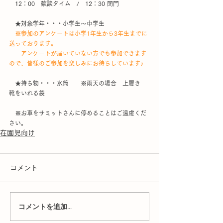
　12：00　歓談タイム　/　12：30 閉門
　★対象学年・・・小学生～中学生
※参加のアンケートは小学1年生から3年生までに
送っております。　
　　アンケートが届いていない方でも参加できます
ので、皆様のご参加を楽しみにお待ちしています♪
　★持ち物・・・水筒　　※雨天の場合　上履き　
靴をいれる袋
　※お車をサミットさんに停めることはご遠慮くだ
さい。
在園児向け
コメント
コメントを追加…