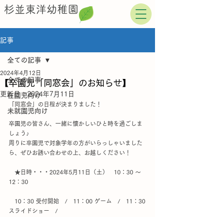
杉並東洋幼稚園
記事
全ての記事
2024年4月12日
全ての記事
【卒園児「同窓会」のお知らせ】
更新日：
2024年7月11日
在園児向け
「同窓会」の日程が決まりました！
未就園児向け
卒園児の皆さん、一緒に懐かしいひと時を過ごしま
しょう♪
周りに卒園児で対象学年の方がいらっしゃいました
ら、ぜひお誘い合わせの上、お越しください！
　★日時・・・2024年5月11日（土）　10：30 ～ 
12：30
　10：30 受付開始　/　11：00 ゲーム　/　11：30
スライドショー　/