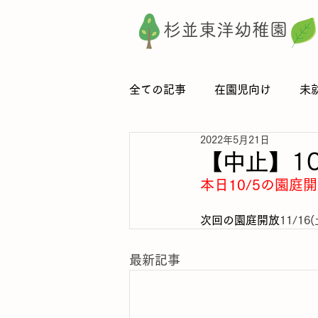
杉並東洋幼稚園
全ての記事
在園児向け
未
2022年5月21日
【中止】1
本日10/5の園
次回の園庭開放
11/16(
最新記事