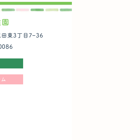
稚園
成田東3丁目7−36
0086
ラム